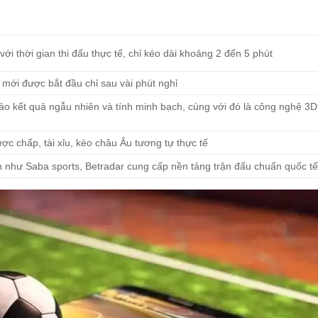
ới thời gian thi đấu thực tế, chỉ kéo dài khoảng 2 đến 5 phút
u mới được bắt đầu chỉ sau vài phút nghỉ
 kết quả ngẫu nhiên và tính minh bạch, cùng với đó là công nghệ 3D 
ợc chấp, tài xỉu, kèo châu Âu tương tự thực tế
ín như Saba sports, Betradar cung cấp nền tảng trận đấu chuẩn quốc t