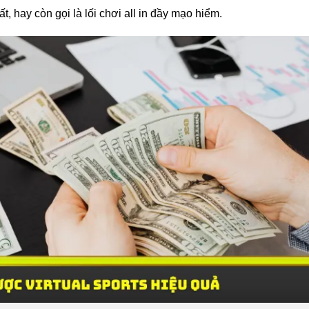
t, hay còn gọi là lối chơi all in đầy mạo hiểm.