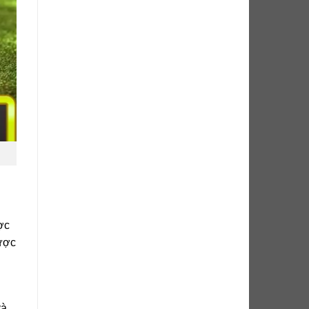
ợc
cược
và