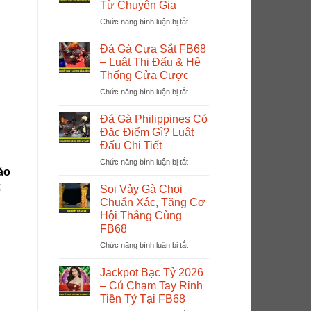
Từ Chuyên Gia
Cùng
ở
Chức năng bình luận bị tắt
Những
Dinh
Kiến
Dưỡng
Thức
Đá Gà Cựa Sắt FB68
Gà
Cơ
– Luật Thi Đấu & Hệ
Chọi
Bản
Thống Cửa Cược
–
Từ
ở
Chức năng bình luận bị tắt
Chế
Chuyên
Đá
Độ
Gia
Gà
Khoa
Đá Gà Philippines Có
Cựa
Học
Đặc Điểm Gì? Luật
Sắt
Từ
Đấu Chi Tiết
FB68
Chuyên
ở
Chức năng bình luận bị tắt
–
Gia
ảo
Đá
Luật
Gà
Thi
Soi Vảy Gà Chọi
ố
Philippines
Đấu
Chuẩn Xác, Tăng Cơ
Có
&
Hội Thắng Cùng
Đặc
Hệ
FB68
Điểm
Thống
Gì?
Cửa
ở
Chức năng bình luận bị tắt
Luật
Cược
Soi
Đấu
Vảy
Jackpot Bạc Tỷ 2026
Chi
Gà
– Cú Chạm Tay Rinh
Tiết
Chọi
Tiền Tỷ Tại FB68
Chuẩn