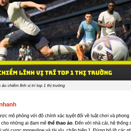
ảo chiếm lĩnh vị trí top 1 thị trường
 nhanh
c mô phỏng với độ chính xác tuyệt đối về luật chơi và phong
nh cho những ai đam mê
thể thao ảo
. Đến với nhà cái, hệ thống 
i với cược moneyline và tài xỉu, chấp hiệp 1. Đừng bỏ lỡ các p