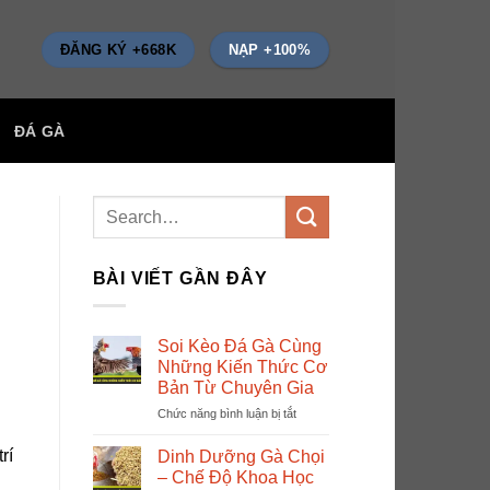
ĐĂNG KÝ +668K
NẠP +100%
ĐÁ GÀ
BÀI VIẾT GẦN ĐÂY
Soi Kèo Đá Gà Cùng
Những Kiến Thức Cơ
Bản Từ Chuyên Gia
ở
Chức năng bình luận bị tắt
Soi
Kèo
rí
Dinh Dưỡng Gà Chọi
Đá
– Chế Độ Khoa Học
Gà