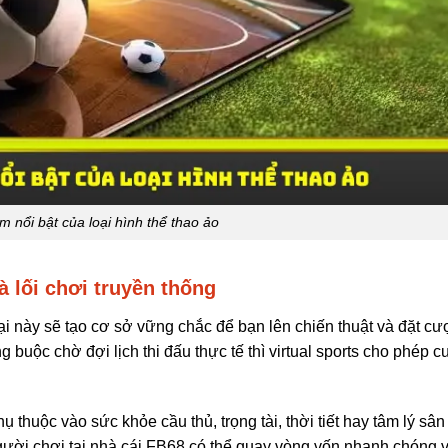
m nổi bật của loại hình thể thao ảo
à lối chơi truyền thống
oại này sẽ tạo cơ sở vững chắc để bạn lên chiến thuật và đặt cư
buộc chờ đợi lịch thi đấu thực tế thì virtual sports cho phép 
ụ thuộc vào sức khỏe cầu thủ, trọng tài, thời tiết hay tâm lý sân
gười chơi tại nhà cái FB68 có thể quay vòng vốn nhanh chóng 