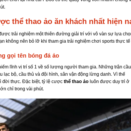
út.
c thể thao ảo ăn khách nhất hiện n
ợc trải nghiệm một thiên đường giải trí với vô vàn sự lựa chọ
 không nên bỏ lỡ khi tham gia trải nghiệm chơi sports thực tế
ng gọi tên bóng đá ảo
ếm lĩnh vị trí số 1 về số lượng người tham gia. Những trận cầu
 lạc bộ, cầu thủ và đội hình, sân vận động lừng danh. Vì thế
đời thực. Đặc biệt, tỷ lệ cược
thể thao ảo
luôn được duy trì ở
ớn chỉ trong vài phút.