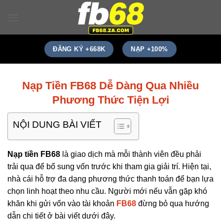
Bỏ
qua
nội
dung
ĐĂNG KÝ +668K
NẠP +100%
Nạp Tiền FB68 Dễ Dàng Qua Nhiều
Phương Thức Tiện Lợi
NỘI DUNG BÀI VIẾT
Nạp tiền FB68
là giao dịch mà mỗi thành viên đều phải
trải qua để bổ sung vốn trước khi tham gia giải trí. Hiện tại,
nhà cái hỗ trợ đa dạng phương thức thanh toán để bạn lựa
chọn linh hoạt theo nhu cầu. Người mới nếu vẫn gặp khó
khăn khi gửi vốn vào tài khoản
FB68
đừng bỏ qua hướng
dẫn chi tiết ở bài viết dưới đây.