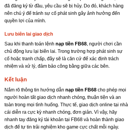
đã đăng ký từ đầu, yêu cầu sẽ bị hủy. Do đó, khách hàng
nên chú ý để tránh sự cố phát sinh gây ảnh hưởng đến
quyền lợi của mình.
Lưu biên lai giao dịch
Sau khi thanh toán lệnh
nạp tiền FB68
, người chơi cần
chủ động lưu lại biên lai. Trong trường hợp phát sinh sự
cố hoặc tranh chấp, đây sẽ là căn cứ để xác định trách
nhiệm và xử lý, đảm bảo công bằng giữa các bên.
Kết luận
Nắm rõ thông tin hướng dẫn
nạp tiền FB68
cho phép mọi
người hoàn tất giao dịch nhanh chóng, thuận tiện và an
toàn trong mọi tình huống. Thực tế, giao dịch online tại nhà
cái diễn ra cực kỳ nhanh chóng, đơn giản. Vì vậy, hãy
nhanh tay đăng ký tài khoản tại FB68 và hoàn thành giao
dịch để tự tin trải nghiệm kho game cực chất mỗi ngày.