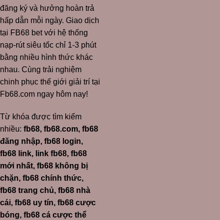
đăng ký và hưởng hoàn trả
hấp dẫn mỗi ngày. Giao dịch
tại FB68 bet với hệ thống
nạp-rút siêu tốc chỉ 1-3 phút
bằng nhiều hình thức khác
nhau. Cùng trải nghiệm
chinh phục thế giới giải trí tại
Fb68.com ngay hôm nay!
Từ khóa được tìm kiếm
nhiều:
fb68, fb68.com, fb68
đăng nhập, fb68 login,
fb68 link, link fb68, fb68
mới nhất, fb68 không bị
chặn, fb68 chính thức,
fb68 trang chủ, fb68 nhà
cái, fb68 uy tín, fb68 cược
bóng, fb68 cá cược thể