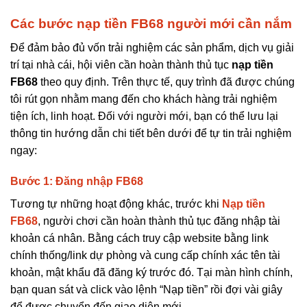
Các bước nạp tiền FB68 người mới cần nắm
Để đảm bảo đủ vốn trải nghiệm các sản phẩm, dịch vụ giải
trí tại nhà cái, hội viên cần hoàn thành thủ tục
nạp tiền
FB68
theo quy định. Trên thực tế, quy trình đã được chúng
tôi rút gọn nhằm mang đến cho khách hàng trải nghiệm
tiện ích, linh hoạt. Đối với người mới, bạn có thể lưu lại
thông tin hướng dẫn chi tiết bên dưới để tự tin trải nghiệm
ngay:
Bước 1: Đăng nhập FB68
Tương tự những hoạt động khác, trước khi
Nạp tiền
FB68
, người chơi cần hoàn thành thủ tục đăng nhập tài
khoản cá nhân. Bằng cách truy cập website bằng link
chính thống/link dự phòng và cung cấp chính xác tên tài
khoản, mật khẩu đã đăng ký trước đó. Tại màn hình chính,
bạn quan sát và click vào lệnh “Nạp tiền” rồi đợi vài giây
để được chuyển đến giao diện mới.