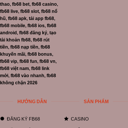
thao, fb68 bet, fb68 casino,
fb68 live, fb68 slot, fb68 nổ
hũ, fb68 apk, tải app fb68,
fb68 mobile, fb68 ios, fb68
android, fb68 đăng ký, tạo
tài khoản fb68, fb68 rút
tiền, fb68 nạp tiền, fb68
khuyến mãi, fb68 bonus,
fb68 vip, fb68 fun, fb68 vn,
fb68 việt nam, fb68 link
mới, fb68 vào nhanh, fb68
không chặn 2026
HƯỚNG DẪN
SẢN PHẨM
ĐĂNG KÝ FB68
CASINO